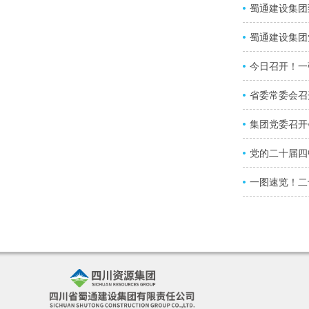
蜀通建设集团
蜀通建设集团
今日召开！一
省委常委会召
集团党委召开
党的二十届四
一图速览！二