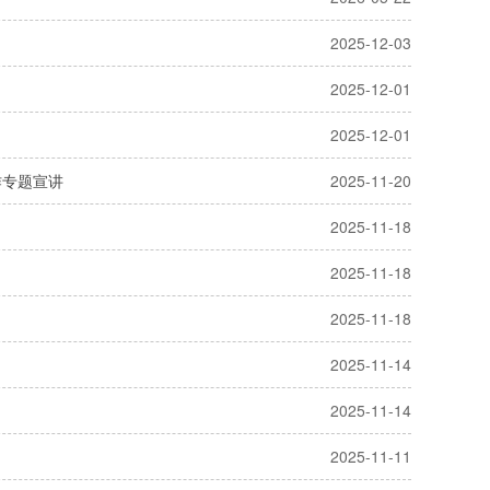
2025-12-03
2025-12-01
2025-12-01
作专题宣讲
2025-11-20
2025-11-18
2025-11-18
2025-11-18
2025-11-14
2025-11-14
2025-11-11