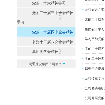
党的二十大精神学习
公司召开党委
党的二十届三中全会精神
党的二十届四
学习
集团召开学习
党的二十届四中全会精神
学习贯彻党的
省委十二届八次全会精神
党的二十届四
集团党代会精神
党的二十届四
蜀通建设集团下属单位
四中全会提及的
公司传达学习
公司团委组织
公司开展党的