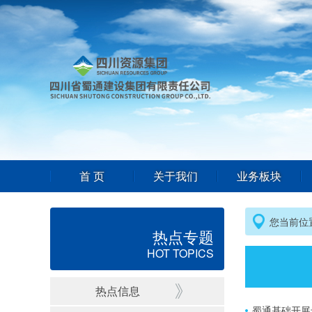
首 页
关于我们
业务板块
您当前位
热点专题
HOT TOPICS
热点信息
蜀通基础开展